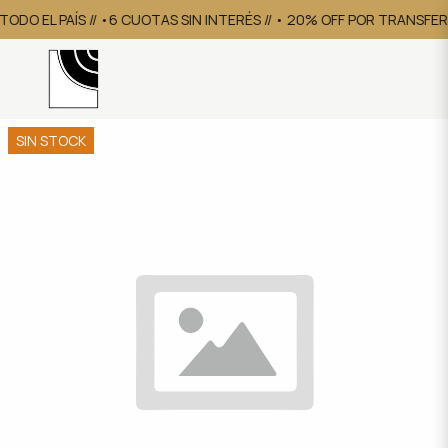
TODO EL PAÍS // •6 CUOTAS SIN INTERÉS // • 20% OFF POR TRANSFE
SIN STOCK