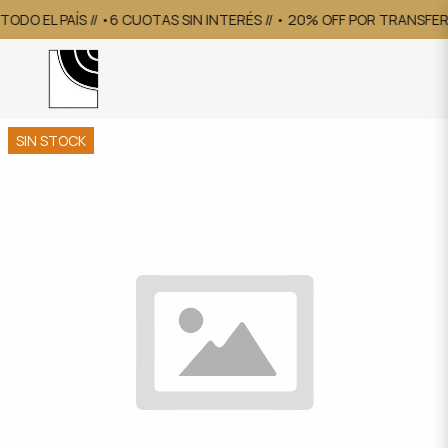
TODO EL PAÍS // •6 CUOTAS SIN INTERÉS // • 20% OFF POR TRANSFE
SIN STOCK