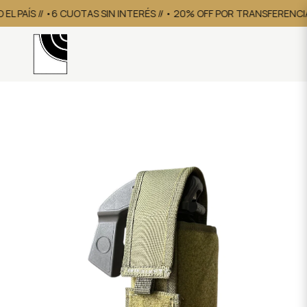
L PAÍS // •6 CUOTAS SIN INTERÉS // • 20% OFF POR TRANSFERENCIA