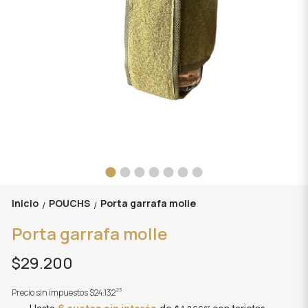
Inicio
POUCHS
Porta garrafa molle
/
/
Porta garrafa molle
$29.200
23
Precio sin impuestos
$24.132
67