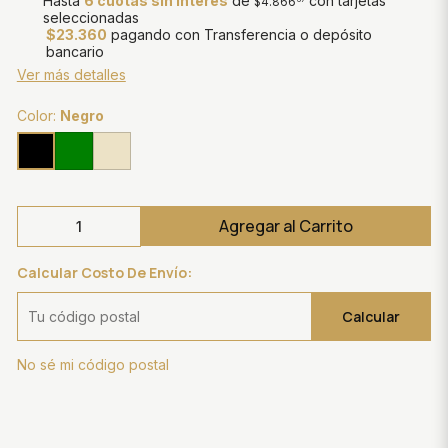
Hasta
6 cuotas sin interés
de
con tarjetas
$4.866
seleccionadas
$23.360
pagando con Transferencia o depósito
bancario
Ver más detalles
Color:
Negro
Agregar al Carrito
Calcular Costo De Envío:
Calcular
No sé mi código postal