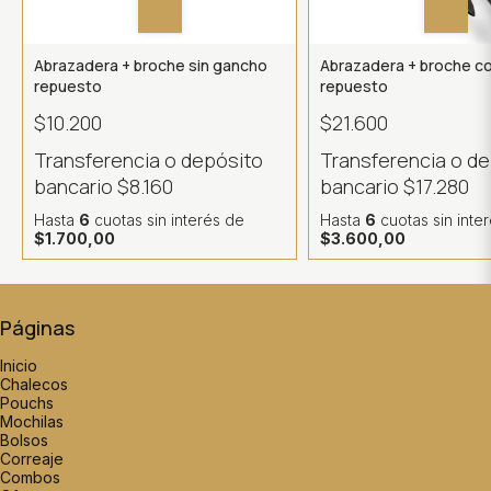
Abrazadera + broche sin gancho
Abrazadera + broche c
repuesto
repuesto
$10.200
$21.600
Transferencia o depósito
Transferencia o d
bancario
$8.160
bancario
$17.280
Hasta
6
cuotas sin interés
de
Hasta
6
cuotas sin inte
$1.700,00
$3.600,00
Páginas
Inicio
Chalecos
Pouchs
Mochilas
Bolsos
Correaje
Combos