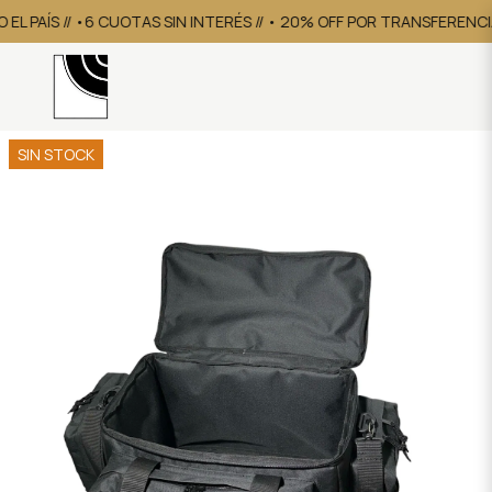
L PAÍS // •6 CUOTAS SIN INTERÉS // • 20% OFF POR TRANSFERENCIA
SIN STOCK