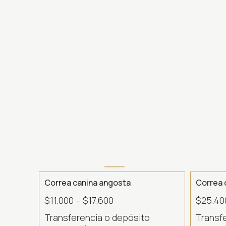
- 37 %
Correa canina angosta
Correa 
$11.000
-
$17.600
$25.40
Transferencia o depósito
Transf