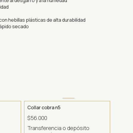
tente al desgarro y a la humedad
idad
on hebillas plásticas de alta durabilidad
 rápido secado
Collar cobra n5
$56.000
o
Transferencia o depósito