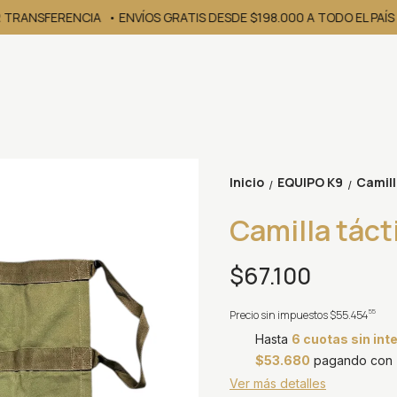
 TRANSFERENCIA
• ENVÍOS GRATIS DESDE $198.000 A TODO EL PAÍS /
Inicio
EQUIPO K9
Camill
/
/
Camilla táct
$67.100
55
Precio sin impuestos
$55.454
Hasta
6 cuotas sin int
$53.680
pagando con T
Ver más detalles