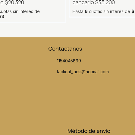
io
$20.320
bancario
$35.200
uotas sin interés
de
Hasta
6
cuotas sin interés
de
$
33
Contactanos
1154045899
tactical_lacsi@hotmail.com
Método de envío