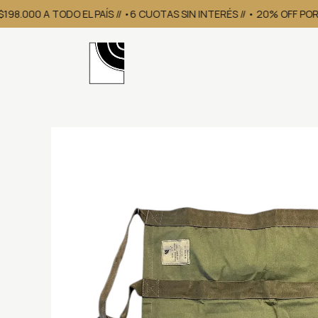
8.000 A TODO EL PAÍS // •6 CUOTAS SIN INTERÉS // • 20% OFF POR