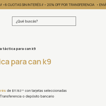
/ •6 CUOTAS SIN INTERÉS // • 20% OFF POR TRANSFERENCIA
• ENVÍOS
a táctica para can k9
ica para can k9
erés
de
con tarjetas seleccionadas
$11.183
33
ransferencia o depósito bancario