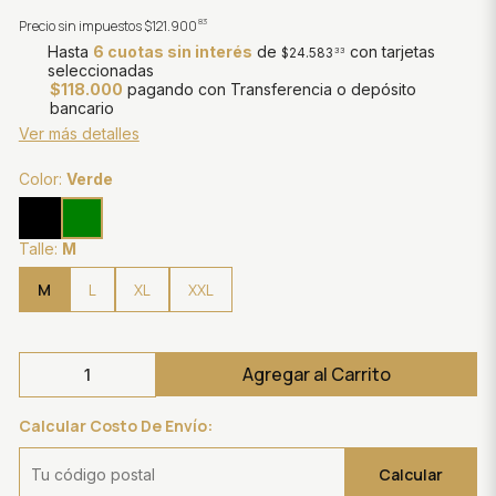
83
Precio sin impuestos
$121.900
Hasta
6 cuotas sin interés
de
con tarjetas
$24.583
33
seleccionadas
$118.000
pagando con Transferencia o depósito
bancario
Ver más detalles
Color:
Verde
Talle:
M
M
L
XL
XXL
Agregar al Carrito
Calcular Costo De Envío:
Calcular