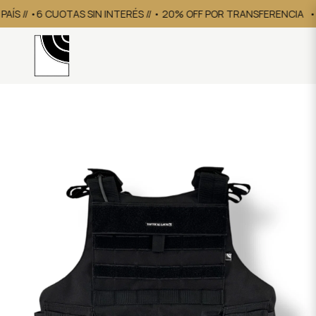
S // •6 CUOTAS SIN INTERÉS // • 20% OFF POR TRANSFERENCIA
• EN