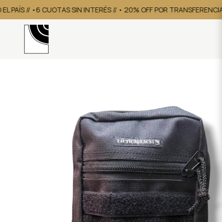
 PAÍS // •6 CUOTAS SIN INTERÉS // • 20% OFF POR TRANSFERENCIA