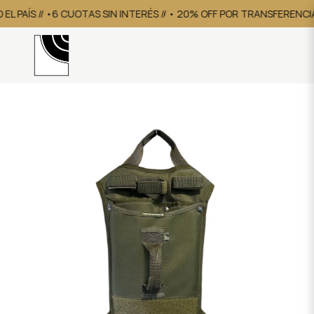
L PAÍS // •6 CUOTAS SIN INTERÉS // • 20% OFF POR TRANSFERENCIA