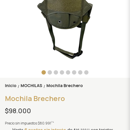
Inicio
MOCHILAS
Mochila Brechero
/
/
Mochila Brechero
$98.000
74
Precio sin impuestos
$80.991
Hasta
6 cuotas sin interés
de
con tarjetas
33