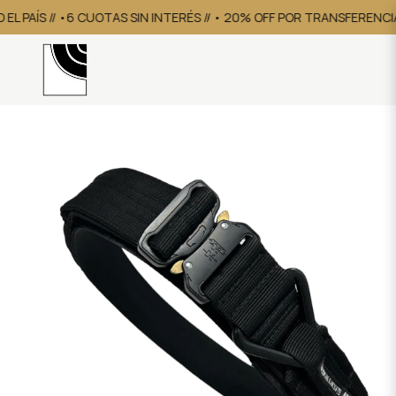
L PAÍS // •6 CUOTAS SIN INTERÉS // • 20% OFF POR TRANSFERENCIA