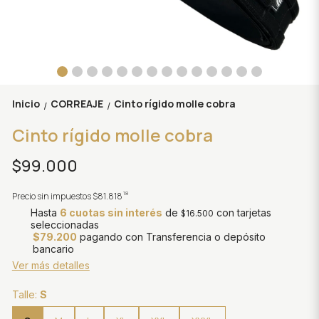
Inicio
CORREAJE
Cinto rígido molle cobra
/
/
Cinto rígido molle cobra
$99.000
18
Precio sin impuestos
$81.818
Hasta
6 cuotas sin interés
de
con tarjetas
$16.500
seleccionadas
$79.200
pagando con Transferencia o depósito
bancario
Ver más detalles
Talle:
S