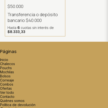
$50.000
Transferencia o depósito
bancario
$40.000
Hasta
6
cuotas sin interés
de
$8.333,33
Páginas
Inicio
Chalecos
Pouchs
Mochilas
Bolsos
Correaje
Combos
Ofertas
Ver todo
Contacto
Quiénes somos
Política de devolución