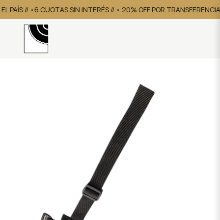
 PAÍS // •6 CUOTAS SIN INTERÉS // • 20% OFF POR TRANSFERENCIA