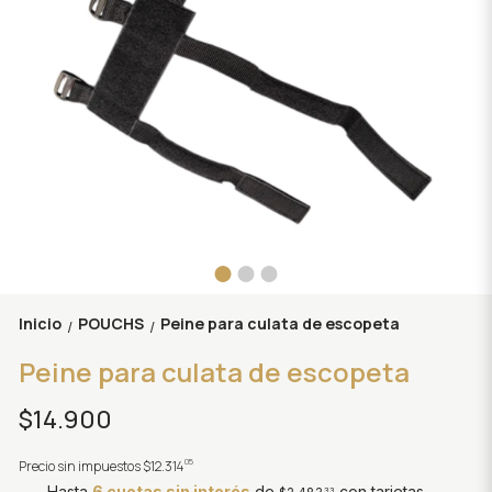
Inicio
POUCHS
Peine para culata de escopeta
/
/
Peine para culata de escopeta
$14.900
05
Precio sin impuestos
$12.314
Hasta
6 cuotas sin interés
de
con tarjetas
33