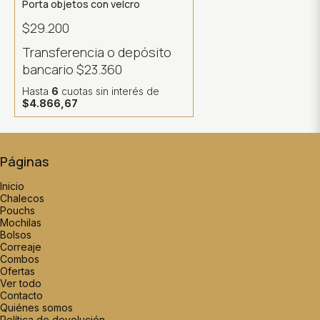
Porta objetos con velcro
$29.200
Transferencia o depósito
bancario
$23.360
Hasta
6
cuotas sin interés
de
$4.866,67
Páginas
Inicio
Chalecos
Pouchs
Mochilas
Bolsos
Correaje
Combos
Ofertas
Ver todo
Contacto
Quiénes somos
Política de devolución