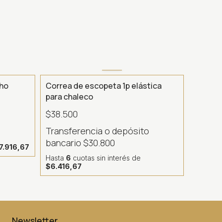
cho
Correa de escopeta 1p elástica
para chaleco
$38.500
o
Transferencia o depósito
bancario
$30.800
7.916,67
Hasta
6
cuotas sin interés
de
$6.416,67
Newsletter