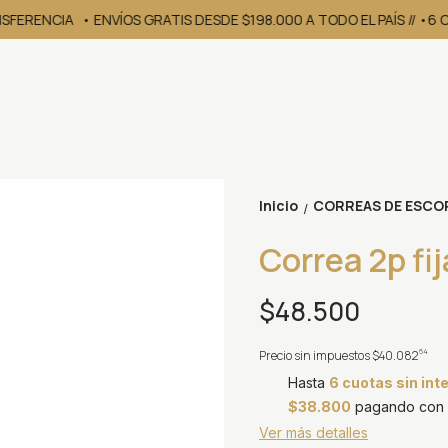
NSFERENCIA
• ENVÍOS GRATIS DESDE $198.000 A TODO EL PAÍS // •6 
Inicio
CORREAS DE ESCO
/
Correa 2p fi
$48.500
64
Precio sin impuestos
$40.082
Hasta
6 cuotas sin int
$38.800
pagando con T
Ver más detalles