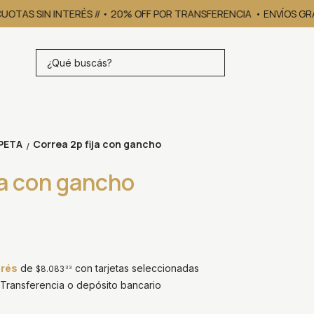
CUOTAS SIN INTERÉS // • 20% OFF POR TRANSFERENCIA
• ENVÍOS GRAT
PETA
Correa 2p fija con gancho
/
ja con gancho
erés
de
con tarjetas seleccionadas
$8.083
33
ransferencia o depósito bancario