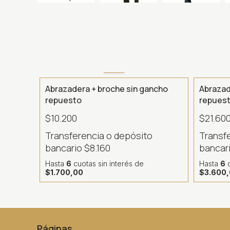
Abrazadera + broche sin gancho
Abrazad
repuesto
repues
$10.200
$21.60
Transferencia o depósito
Transf
bancario
$8.160
bancar
Hasta
6
cuotas sin interés
de
Hasta
6
c
$1.700,00
$3.600
Páginas