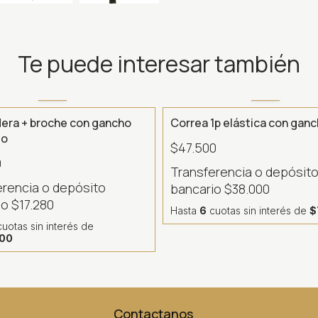
Te puede interesar también
era + broche con gancho
Correa 1p elástica con gan
to
$47.500
0
Transferencia o depósit
erencia o depósito
bancario
$38.000
io
$17.280
Hasta
6
cuotas sin interés
de
$
uotas sin interés
de
,00
Contactanos