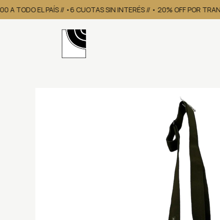
0 A TODO EL PAÍS // •6 CUOTAS SIN INTERÉS // • 20% OFF POR TRA