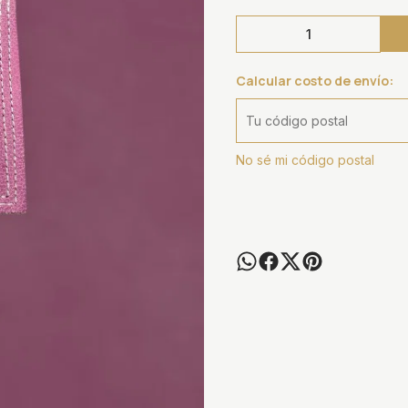
Calcular costo de envío:
No sé mi código postal