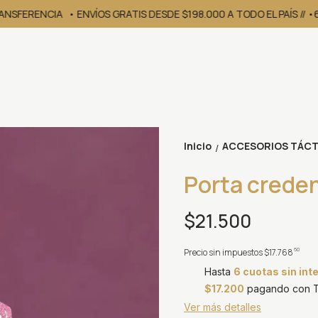
ANSFERENCIA
• ENVÍOS GRATIS DESDE $198.000 A TODO EL PAÍS // •
Inicio
ACCESORIOS TÁCT
/
Porta creden
$21.500
60
Precio sin impuestos
$17.768
Hasta
6 cuotas sin int
$17.200
pagando con Tr
Ver más detalles