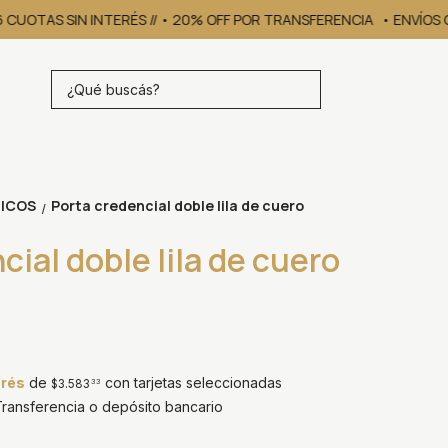
6 CUOTAS SIN INTERÉS // • 20% OFF POR TRANSFERENCIA
• ENVÍOS GR
ICOS
Porta credencial doble lila de cuero
/
cial doble lila de cuero
erés
de
con tarjetas seleccionadas
$3.583
33
ansferencia o depósito bancario