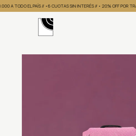
00 A TODO EL PAÍS // •6 CUOTAS SIN INTERÉS // • 20% OFF POR TR