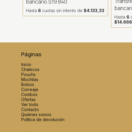
Transf
bancario
$19.840
bancar
Hasta
6
cuotas sin interés
de
$4.133,33
Hasta
6
c
$14.666
Páginas
Inicio
Chalecos
Pouchs
Mochilas
Bolsos
Correaje
Combos
Ofertas
Ver todo
Contacto
Quiénes somos
Política de devolución