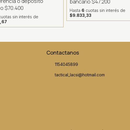
erencia o depósito
bancario
$47.200
io
$70.400
Hasta
6
cuotas sin interés
de
$9.833,33
uotas sin interés
de
,67
Contactanos
1154045899
tactical_lacsi@hotmail.com