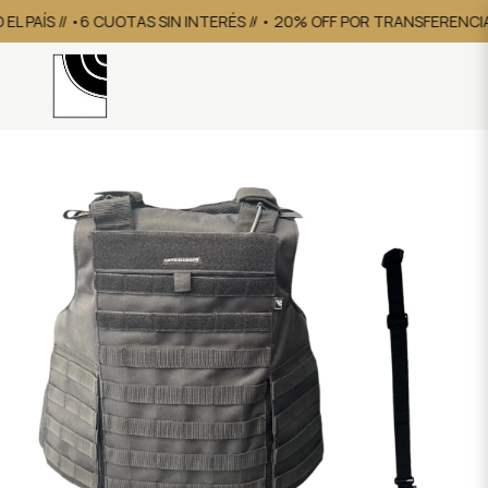
 PAÍS // •6 CUOTAS SIN INTERÉS // • 20% OFF POR TRANSFERENCIA