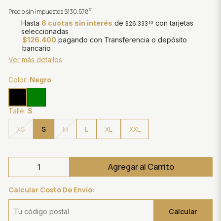
51
Precio sin impuestos
$130.578
Hasta
6 cuotas sin interés
de
con tarjetas
$26.333
33
seleccionadas
$126.400
pagando con Transferencia o depósito
bancario
Ver más detalles
Color:
Negro
Talle:
S
S
XS
M
L
XL
XXL
Agregar al Carrito
Calcular Costo De Envío:
Calcular